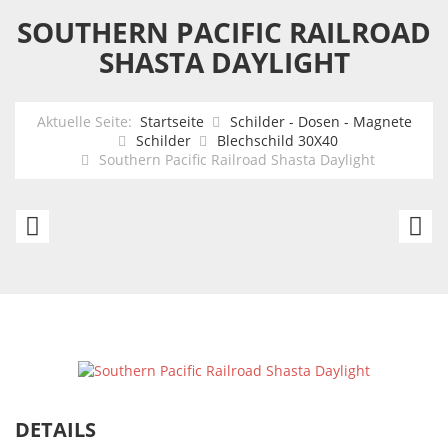
SOUTHERN PACIFIC RAILROAD
SHASTA DAYLIGHT
Aktuelle Seite:
Startseite
Schilder - Dosen - Magnete
Schilder
Blechschild 30X40
Southern Pacific Railroad Shasta Daylight
US
U
Schild
Sc
Star
3
Wars:
x
Darth
4
Vader
c
Sith
In
DETAILS
Lord
Mo