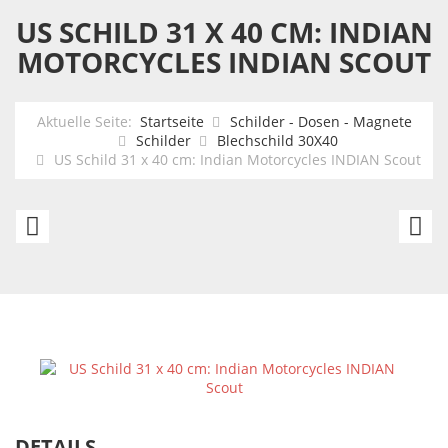
US SCHILD 31 X 40 CM: INDIAN
MOTORCYCLES INDIAN SCOUT
Aktuelle Seite:
Startseite
Schilder - Dosen - Magnete
Schilder
Blechschild 30X40
US Schild 31 x 40 cm: Indian Motorcycles INDIAN Scout
Southern
U
Pacific
Sc
Railroad
Co
Shasta
Co
Daylight
M
B
DETAILS