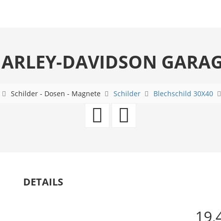
ARLEY-DAVIDSON GARA
Schilder - Dosen - Magnete
Schilder
Blechschild 30X40
Kelloggs
Harley-
Frosted
Davidson
Flakes
-
Tony
Metal
DETAILS
Tiger
Wall
19,