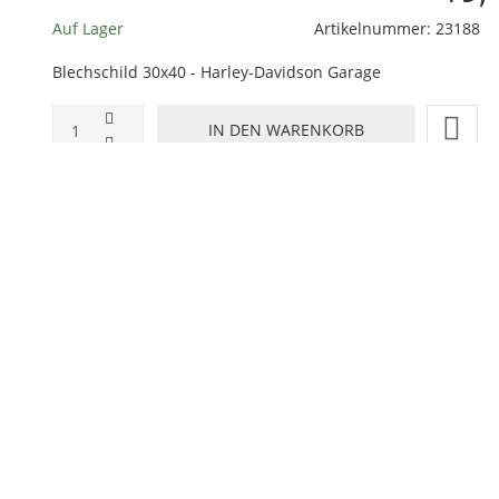
Auf Lager
Artikelnummer:
23188
Blechschild 30x40 - Harley-Davidson Garage
ZUR WUNSCHLISTE HINZUFÜGEN
HINZUFÜGEN ZUM VERGLEICHEN
ZURÜCK ZU:
BLECHSCHILD 30X40
BESCHREIBUNG
LIEFERZEIT
eprägt