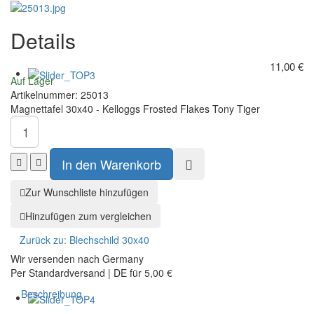
Begins
Davidson
After
Garage
Details
Coffee
11,00 €
Auf Lager
Artikelnummer:
25013
Magnettafel 30x40 - Kelloggs Frosted Flakes Tony Tiger
Zur Wunschliste hinzufügen
Hinzufügen zum vergleichen
Zurück zu:
Blechschild 30x40
Wir versenden nach Germany
Per Standardversand | DE für 5,00 €
Beschreibung