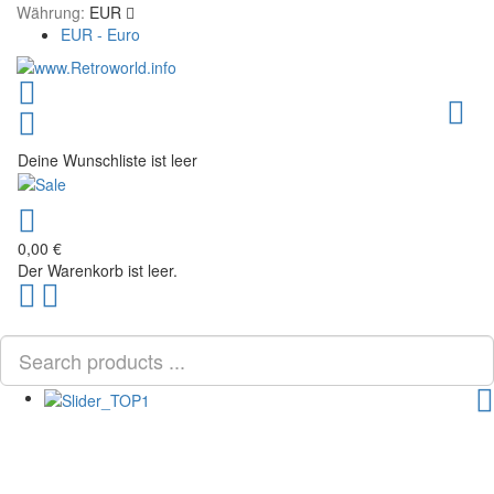
Währung:
EUR
EUR - Euro
Toggl
Deine Wunschliste ist leer
0,00 €
Der Warenkorb ist leer.
Scroll
PLG_SYSTEM_VPFRAMEWORK_SCROLL_TO_BOTTOM
to
Top