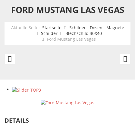
FORD MUSTANG LAS VEGAS
Aktuelle Seite:
Startseite
Schilder - Dosen - Magnete
Schilder
Blechschild 30X40
Ford Mustang Las Vegas
Rustic
C
Pontiac
'5
Service
Co
C
Dr
In
DETAILS