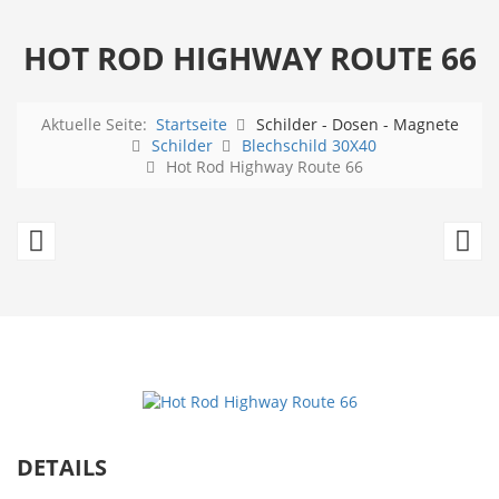
HOT ROD HIGHWAY ROUTE 66
Aktuelle Seite:
Startseite
Schilder - Dosen - Magnete
Schilder
Blechschild 30X40
Hot Rod Highway Route 66
Liberty
T
Kentucky
S
Straight
Ch
Bourbon
3
x
4
c
DETAILS