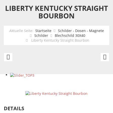
LIBERTY KENTUCKY STRAIGHT
BOURBON
Aktuelle Seite:
Startseite
Schilder - Dosen - Magnete
Schilder
Blechschild 30X40
Liberty Kentucky Straight Bourbon
Ford
H
Built
R
Tough
H
-
R
est.
6
1917
DETAILS