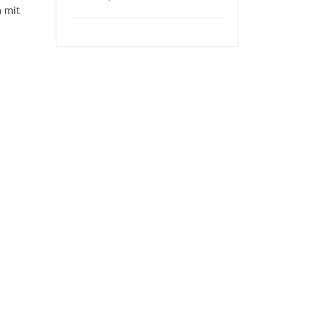
 mit
er einfach alles Gute wünschen