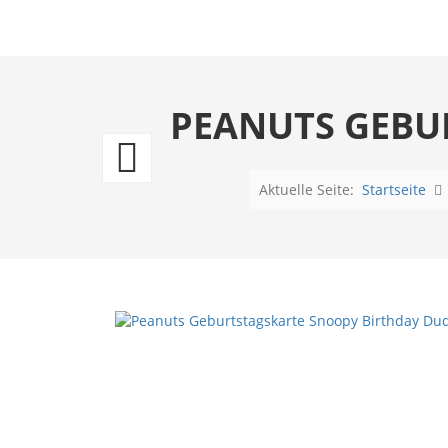
PEANUTS GEBU
Peanuts
Geburtstagskart
Aktuelle Seite:
Startseite
Snoopy
Have
a
cool
Birthday