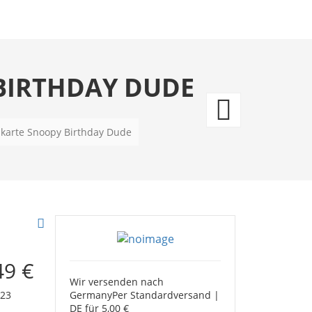
BIRTHDAY DUDE
Peanu
Gebur
karte Snoopy Birthday Dude
Snoo
Happ
Birth
Gift
49 €
Wir versenden nach
Germany
Per Standardversand |
23
DE für 5,00 €