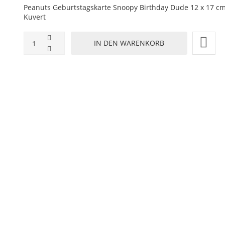
Peanuts Geburtstagskarte Snoopy Birthday Dude 12 x 17 cm
Kuvert
ZUR WUNSCHLISTE HINZUFÜGEN
HINZUFÜGEN ZUM VERGLEICHEN
ZURÜCK ZU:
NEUHEITEN
BESCHREIBUNG
LIEFERZEIT
- Birthday Dude
, das man jemand vermisst,
seine Wertschätzung zu zeigen, od