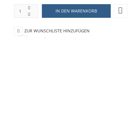
ZUR WUNSCHLISTE HINZUFÜGEN
HINZUFÜGEN ZUM VERGLEICHEN
ZURÜCK ZU:
FASHION + ACCESOIRES
BESCHREIBUNG
LIEFERZEIT
blue Strandtuch Handtuch 
- Offiziell lizenziertes, flauschiges Handtuch
- Maße: 70 x 140 cm