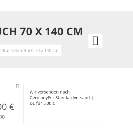
H 70 X 140 CM
Spide
NY
ndtuch Handtuch 70 x 140 cm
Stran
Handt
70
Wir versenden nach
Germany
Per Standardversand |
x
00 €
DE für 5,00 €
140
0B