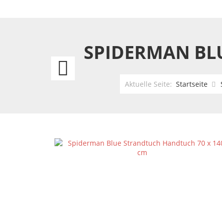
SPIDERMAN BL
Spiderman
Strandtuch
Aktuelle Seite:
Startseite
Handtuch
70
x
140
cm