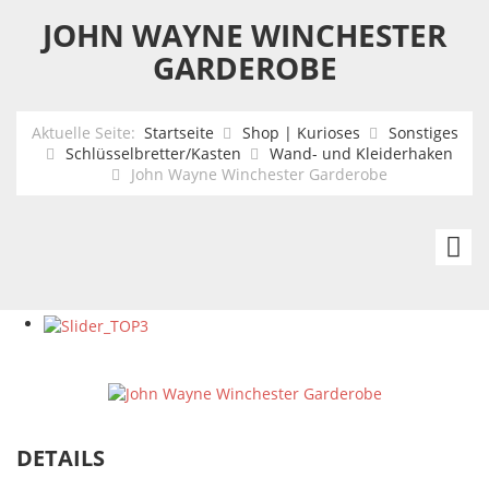
JOHN WAYNE WINCHESTER
GARDEROBE
Aktuelle Seite:
Startseite
Shop | Kurioses
Sonstiges
Schlüsselbretter/Kasten
Wand- und Kleiderhaken
John Wayne Winchester Garderobe
Gu
Sc
Re
Co
W
DETAILS