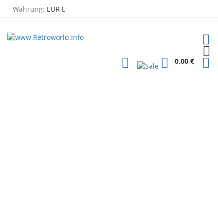
Währung:
EUR
TOG
PLG
0,00 €