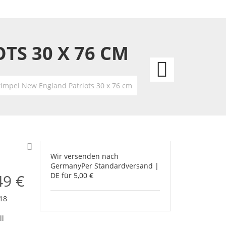
TS 30 X 76 CM
NFL
Filzw
wimpel New England Patriots 30 x 76 cm
Minne
Viking
30
Wir versenden nach
Germany
Per Standardversand |
x
49 €
DE für 5,00 €
76
18
ll