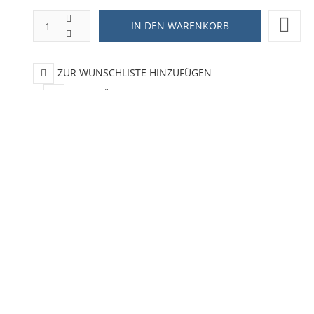
ZUR WUNSCHLISTE HINZUFÜGEN
HINZUFÜGEN ZUM VERGLEICHEN
ZURÜCK ZU:
DEKORATIONSARTIKEL
BESCHREIBUNG
LIEFERZEIT
Der Wimpel aus weichem Filz ist etwa 30 x 76 cm groß und verfügt 
ollen + und er sieht toll aus, wenn Sie nach Hause kommen lizenz