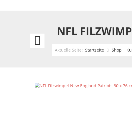
NFL FILZWIMP
NFL
Filzwimpel
Aktuelle Seite:
Startseite
Shop | Ku
Las
Vegas
Raiders
30
x