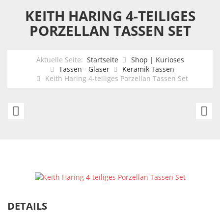
KEITH HARING 4-TEILIGES
PORZELLAN TASSEN SET
Aktuelle Seite:
Startseite
Shop | Kurioses
Tassen - Gläser
Keramik Tassen
Keith Haring 4-teiliges Porzellan Tassen Set
Harry
3
Potter
T
Latte-
T
Macchiato
S
Tasse
H
Gleis
3
9
DETAILS
3/4