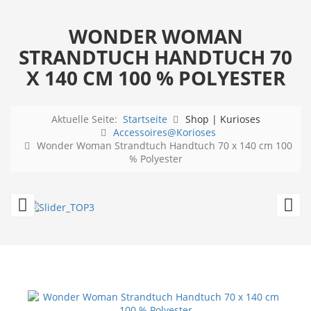
WONDER WOMAN
STRANDTUCH HANDTUCH 70
X 140 CM 100 % POLYESTER
Aktuelle Seite:
Startseite
Shop | Kurioses
Accessoires@Korioses
Wonder Woman Strandtuch Handtuch 70 x 140 cm 100
% Polyester
Happy
B
Tweety
St
-
H
Strandtuch
7
/
x