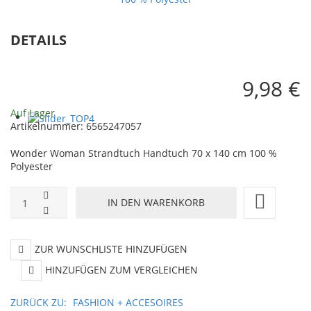
Badetuch
1
140
c
DETAILS
x
1
70
%
cm
9,98 €
Po
100
Auf Lager
%
Artikelnummer:
6565247057
Polyester
Wonder Woman Strandtuch Handtuch 70 x 140 cm 100 %
Polyester
ZUR WUNSCHLISTE HINZUFÜGEN
HINZUFÜGEN ZUM VERGLEICHEN
ZURÜCK ZU:
FASHION + ACCESOIRES