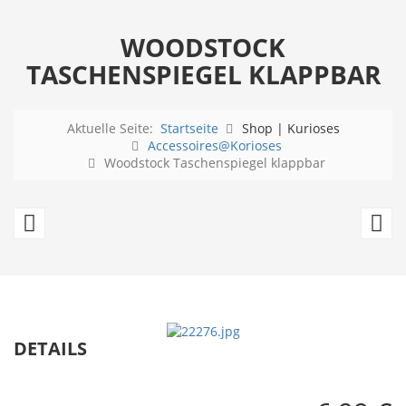
WOODSTOCK
TASCHENSPIEGEL KLAPPBAR
Aktuelle Seite:
Startseite
Shop | Kurioses
Accessoires@Korioses
Woodstock Taschenspiegel klappbar
Snoopy
S
+
H
Woodstock
Ta
Taschenspiegel
kl
klappbar
DETAILS