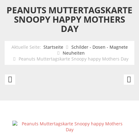
PEANUTS MUTTERTAGSKARTE
SNOOPY HAPPY MOTHERS
DAY
Aktuelle Seite:
Startseite
Schilder - Dosen - Magnete
Neuheiten
Peanuts Muttertagskarte Snoopy happy Mothers Day
Peanuts
P
Glückwunschkarte
S
Snoopy
Du
+
G
Woodstock
L
-
S