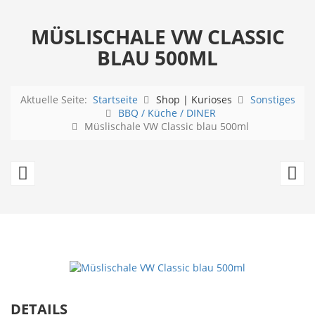
MÜSLISCHALE VW CLASSIC
BLAU 500ML
Aktuelle Seite:
Startseite
Shop | Kurioses
Sonstiges
BBQ / Küche / DINER
Müslischale VW Classic blau 500ml
Müslischale
Br
VW
V
Check
Bu
your
T
Packlist
Bl
500ml
DETAILS