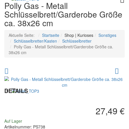
Polly Gas - Metall
Schlüsselbrett/Garderobe Größe
ca. 38x26 cm
Aktuelle Seite:
Startseite
Shop | Kurioses
Sonstiges
Schlüsselbretter/Kasten
Schlüsselbretter
Polly Gas - Metall Schlüsselbrett/Garderobe Größe ca.
38x26 cm
Star
Ch
Motor
SS
Gasoline
Ke
DETAILS
-
Ch
Metall
Ho
27,49 €
Schlüsselbrett/Garderobe
Sch
Auf Lager
Größe
25
Artikelnummer:
PS738