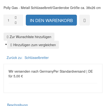
ca.
x
Polly Gas - Metall Schlüsselbrett/Garderobe Größe ca. 38x26 cm
38x26
45
cm
cm
Zur Wunschliste hinzufügen
Hinzufügen zum vergleichen
Zurück zu:
Schlüsselbretter
Wir versenden nach Germany
Per Standardversand | DE
für 5,00 €
Beschreibung