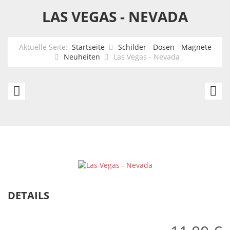
LAS VEGAS - NEVADA
Aktuelle Seite:
Startseite
Schilder - Dosen - Magnete
Neuheiten
Las Vegas - Nevada
Nashville
U
-
Al
sounds
Sc
good
P
to
b
me
F
DETAILS