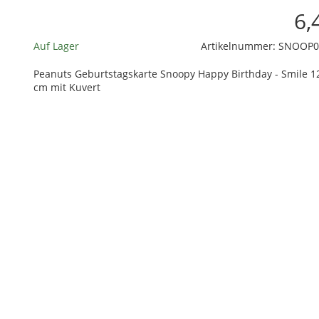
Birthday
Birthday
6,
Gift
-
Auf Lager
Artikelnummer:
SNOOP0
Smile
Peanuts Geburtstagskarte Snoopy Happy Birthday - Smile 12
cm mit Kuvert
ZUR WUNSCHLISTE HINZUFÜGEN
HINZUFÜGEN ZUM VERGLEICHEN
ZURÜCK ZU:
NEUHEITEN
BESCHREIBUNG
LIEFERZEIT
- Happy Birthday -
Smile