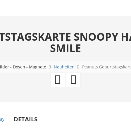
TSTAGSKARTE SNOOPY HA
SMILE
ilder - Dosen - Magnete
Neuheiten
Peanuts Geburtstagskart
Peanuts
Peanuts
Geburtstags
Geburtsta
Snoopy
Snoopy
Happy
Happy
DETAILS