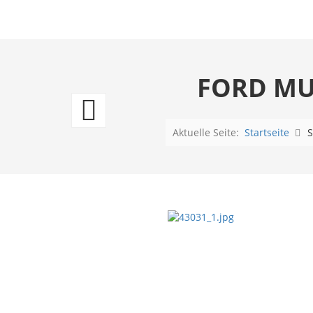
FORD MU
Ford
Mustang
Aktuelle Seite:
Startseite
S
1969
Tasse
-
American
Muscle