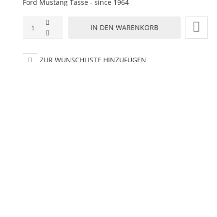
Ford Mustang Tasse - since 1964
ZUR WUNSCHLISTE HINZUFÜGEN
HINZUFÜGEN ZUM VERGLEICHEN
ZURÜCK ZU:
KERAMIK TASSEN
BESCHREIBUNG
LIEFERZEIT