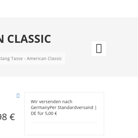
 CLASSIC
Tasse
-
tang Tasse - American Classic
Miche
Tires
Wir versenden nach
Germany
Per Standardversand |
98 €
DE für 5,00 €