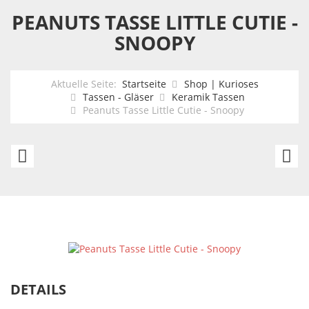
PEANUTS TASSE LITTLE CUTIE -
SNOOPY
Aktuelle Seite:
Startseite
Shop | Kurioses
Tassen - Gläser
Keramik Tassen
Peanuts Tasse Little Cutie - Snoopy
Star
P
Wars
Fr
Reisetasse
Se
Logo
S
+
W
cu
DETAILS
+