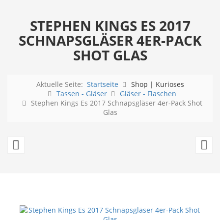
STEPHEN KINGS ES 2017
SCHNAPSGLÄSER 4ER-PACK
SHOT GLAS
Aktuelle Seite:
Startseite
Shop | Kurioses
Tassen - Gläser
Gläser - Flaschen
Stephen Kings Es 2017 Schnapsgläser 4er-Pack Shot
Glas
TIKI
D
BAR
we
Tumbler+Tassen/Shot
Ha
Becher
Sh
Keramik
Sc