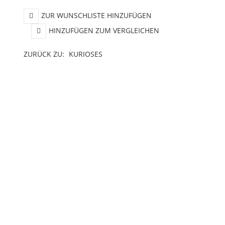
ZUR WUNSCHLISTE HINZUFÜGEN
HINZUFÜGEN ZUM VERGLEICHEN
ZURÜCK ZU:
KURIOSES
BESCHREIBUNG
LIEFERZEIT
rten Movie
gs Es