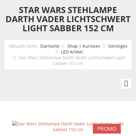
STAR WARS STEHLAMPE
DARTH VADER LICHTSCHWERT
LIGHT SABBER 152 CM
Aktuelle Seite:
Startseite
Shop | Kurioses
Sonstiges
LED Artikel
Star Wars Stehlampe Darth Vader Lichtschwert Light
Sabber 152 cm
Mi
Mi
Kü
Th
Co
4l
PROMO