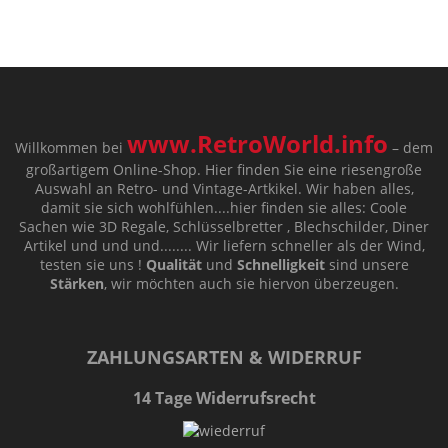
www.RetroWorld.info
Willkommen bei
– dem
großartigem Online-Shop. Hier finden Sie eine riesengroße
Auswahl an Retro- und Vintage-Artkikel. Wir haben alles,
damit sie sich wohlfühlen....hier finden sie alles: Coole
Sachen wie 3D Regale, Schlüsselbretter , Blechschilder, Diner
Artikel und und und........ Wir liefern schneller als der Wind,
testen sie uns !
Qualität
und
Schnelligkeit
sind unsere
Stärken
, wir möchten auch sie hiervon überzeugen.
ZAHLUNGSARTEN & WIDERRUF
14 Tage Widerrufsrecht