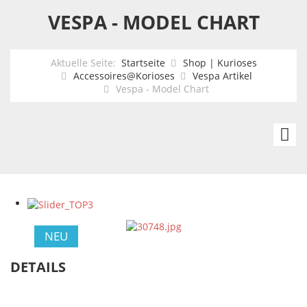
VESPA - MODEL CHART
Aktuelle Seite:
Startseite
Shop | Kurioses
Accessoires@Korioses
Vespa Artikel
Vespa - Model Chart
V
Sp
Ed
NEU
DETAILS