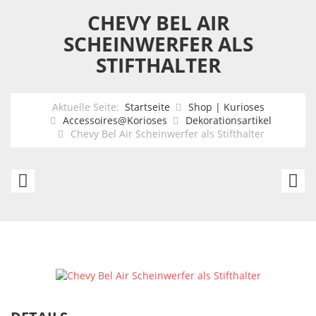
CHEVY BEL AIR
SCHEINWERFER ALS
STIFTHALTER
Aktuelle Seite:
Startseite
Shop | Kurioses
Accessoires@Korioses
Dekorationsartikel
Chevy Bel Air Scheinwerfer als Stifthalter
Blues
R
Brothers
Co
Movie
Lt
Icons
-
Statuen
M
Doppelpack
D
Jake
Ho