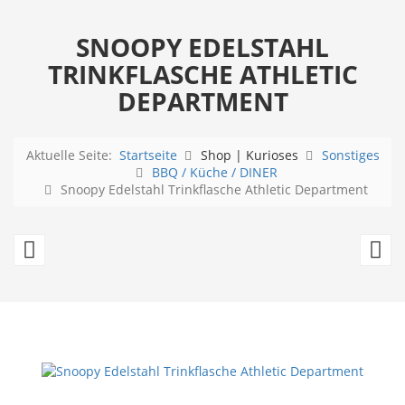
SNOOPY EDELSTAHL
TRINKFLASCHE ATHLETIC
DEPARTMENT
Aktuelle Seite:
Startseite
Shop | Kurioses
Sonstiges
BBQ / Küche / DINER
Snoopy Edelstahl Trinkflasche Athletic Department
Keith
T
Haring
G
Ramen
Sc
Nudelschale
K
C
Ja