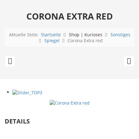
CORONA EXTRA RED
Aktuelle Seite:
Startseite
Shop | Kurioses
Sonstiges
Spiegel
Corona Extra red
Jack
Co
Daniels
Co
Billard
-
Be
W
C
DETAILS