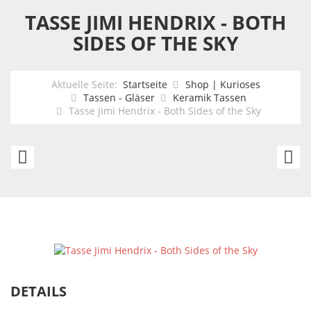
TASSE JIMI HENDRIX - BOTH
SIDES OF THE SKY
Aktuelle Seite:
Startseite
Shop | Kurioses
Tassen - Gläser
Keramik Tassen
Tasse Jimi Hendrix - Both Sides of the Sky
Tasse
A
The
H
Who
to
-
He
Band
1964
DETAILS