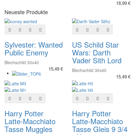
18,99 €
Neueste Produkte
In den Warenkorb
Zur Wunschliste hinzufügen
Hinzufügen zum vergleichen
Schnellansicht
In den Warenkorb
Zur Wunschliste hinzuf
Hinzufügen zum ve
Schnellansich
Sylvester: Wanted
US Schild Star
Public Enemy
Wars: Darth
Vader Sith Lord
Blechschild 30x40
15,49 €
Blechschild 30x40
15,49 €
In den Warenkorb
Zur Wunschliste hinzufügen
Hinzufügen zum vergleichen
Schnellansicht
In den Warenkorb
Zur Wunschliste hinzuf
Hinzufügen zum ve
Schnellansich
Harry Potter
Harry Potter
Latte-Macchiato
Latte-Macchiato
Tasse Muggles
Tasse Gleis 9 3/4