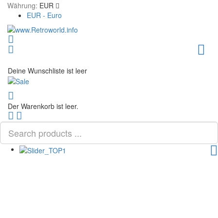
Währung:
EUR
EUR - Euro
Toggl
Deine Wunschliste ist leer
Der Warenkorb ist leer.
Scroll
PLG_SYSTEM_VPFRAMEWORK_SCROLL_TO_BOTTOM
to
Top