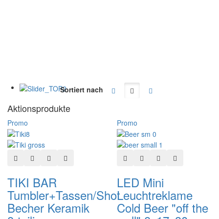
Sortiert nach
Aktionsprodukte
Promo
Promo
In den Warenkorb
Zur Wunschliste hinzufügen
Hinzufügen zum vergleichen
Schnellansicht
In den Warenkorb
Zur Wunschliste hinzuf
Hinzufügen zum ve
Schnellansich
TIKI BAR
LED Mini
Tumbler+Tassen/Shot
Leuchtreklame
Becher Keramik
Cold Beer "off the