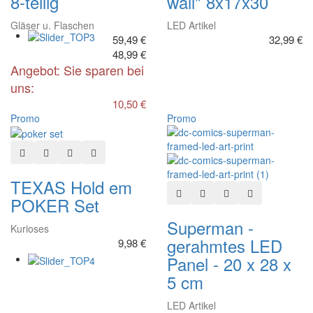
8-teilig
wall" 8x17x30
Gläser u. Flaschen
LED Artikel
59,49 €
32,99 €
48,99 €
Angebot: Sie sparen bei
uns:
10,50 €
Promo
Promo
In den Warenkorb
Zur Wunschliste hinzufügen
Hinzufügen zum vergleichen
Schnellansicht
TEXAS Hold em
In den Warenkorb
Zur Wunschliste hinzuf
Hinzufügen zum ve
Schnellansich
POKER Set
Superman -
Kurioses
gerahmtes LED
9,98 €
Panel - 20 x 28 x
5 cm
LED Artikel