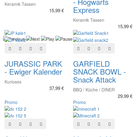
- Hogwarts
Keramik Tassen
Express
15,99 €
Keramik Tassen
15,99 €
In den Warenkorb
Zur Wunschliste hinzufügen
Hinzufügen zum vergleichen
Schnellansicht
In den Warenkorb
Zur Wunschliste hinzuf
Hinzufügen zum ve
Schnellansich
JURASSIC PARK
GARFIELD
- Ewiger Kalender
SNACK BOWL -
Snack Attack
Kurioses
37,99 €
BBQ / Küche / DINER
29,99 €
Promo
Promo
In den Warenkorb
Zur Wunschliste hinzufügen
Hinzufügen zum vergleichen
Schnellansicht
In den Warenkorb
Zur Wunschliste hinzuf
Hinzufügen zum ve
Schnellansich