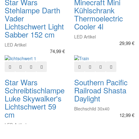
Star Wars
Minecraft Mini
Stehlampe Darth
Kühlschrank
Vader
Thermoelectric
Lichtschwert Light
Cooler 4l
Sabber 152 cm
LED Artikel
29,99 €
LED Artikel
74,99 €
In den Warenkorb
Zur Wunschliste hinzufügen
Hinzufügen zum vergleichen
Schnellansicht
In den Warenkorb
Zur Wunschliste hinzuf
Hinzufügen zum ve
Schnellansich
Star Wars
Southern Pacific
Schreibtischlampe
Railroad Shasta
Luke Skywalker's
Daylight
Lichtschwert 59
Blechschild 30x40
cm
12,99 €
LED Artikel
29,99 €