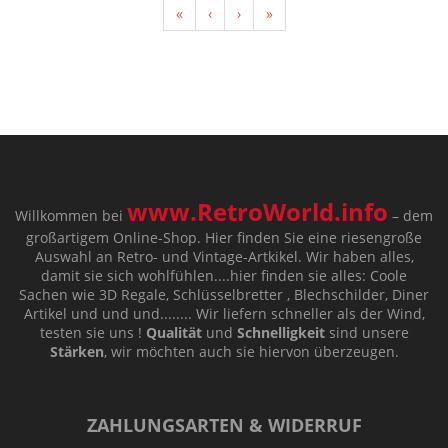
«
‹
›
»
www.RetroWorld.info
Willkommen bei
– dem
großartigem Online-Shop. Hier finden Sie eine riesengroße
Auswahl an Retro- und Vintage-Artkikel. Wir haben alles,
damit sie sich wohlfühlen....hier finden sie alles: Coole
Sachen wie 3D Regale, Schlüsselbretter , Blechschilder, Diner
Artikel und und und........ Wir liefern schneller als der Wind,
testen sie uns !
Qualität
und
Schnelligkeit
sind unsere
Stärken
, wir möchten auch sie hiervon überzeugen.
ZAHLUNGSARTEN & WIDERRUF