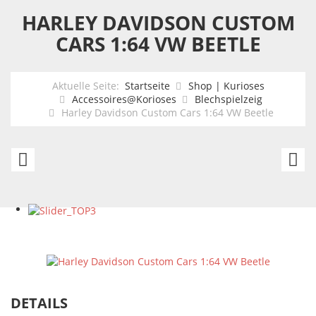
HARLEY DAVIDSON CUSTOM
CARS 1:64 VW BEETLE
Aktuelle Seite:
Startseite
Shop | Kurioses
Accessoires@Korioses
Blechspielzeig
Harley Davidson Custom Cars 1:64 VW Beetle
Harley
Ha
Davidson
D
Custom
C
Cars
Ca
1:64
1:
FORD
Ch
Coupe
N
DETAILS
1936
1