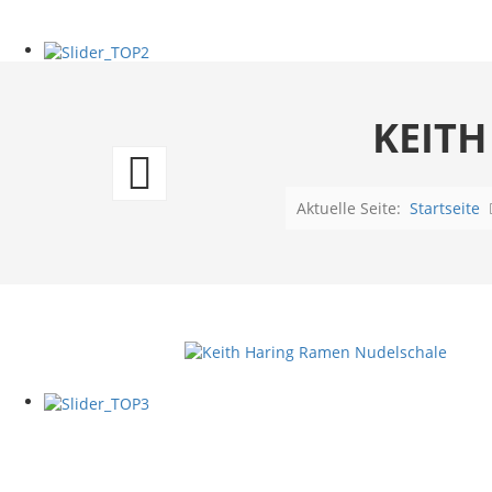
KEIT
Elvis
Presley
Aktuelle Seite:
Startseite
Wand
Flaschenöffner
in
Gitarrenform
Comeback