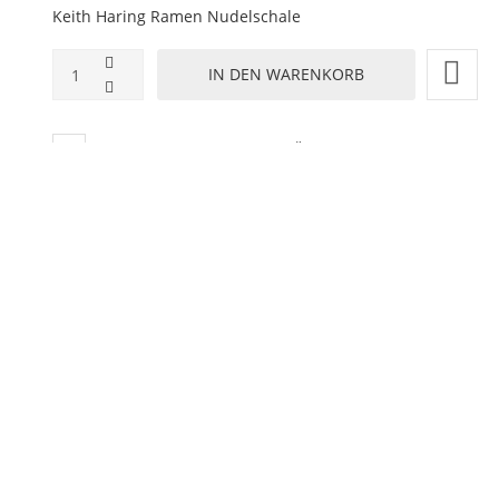
Keith Haring Ramen Nudelschale
ZUR WUNSCHLISTE HINZUFÜGEN
HINZUFÜGEN ZUM VERGLEICHEN
ZURÜCK ZU:
BBQ / KÜCHE / DINER
BESCHREIBUNG
LIEFERZEIT
hüssel !