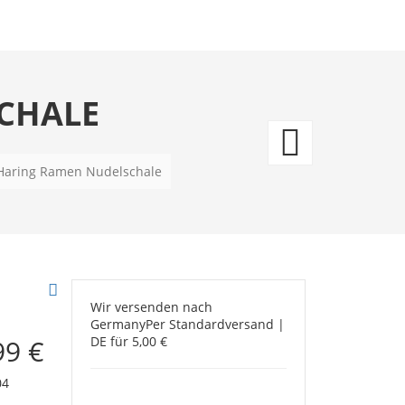
CHALE
Snoo
Edelst
 Haring Ramen Nudelschale
Trinkf
Athlet
Depar
Wir versenden nach
Germany
Per Standardversand |
99 €
DE für 5,00 €
04