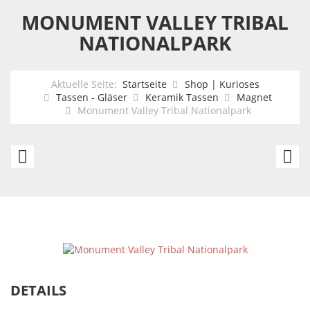
MONUMENT VALLEY TRIBAL
NATIONALPARK
Aktuelle Seite:
Startseite
Shop | Kurioses
Tassen - Gläser
Keramik Tassen
Magnet
Monument Valley Tribal Nationalpark
Magnet
G
Set
C
10-
Na
Tlg.
Nationalparks
DETAILS