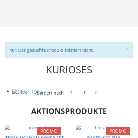
Sch
×
Hinweis
404 Das gesuchte Produkt existiert nicht.
KURIOSES
Sortiert nach
AKTIONSPRODUKTE
PROMO
PROMO
TEXAS HOLD EM POKER SET
BASTELSET FÜR