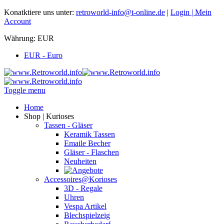
Konatktiere uns unter:
retroworld-info@t-online.de
|
Login |
Mein
Account
Währung:
EUR
EUR - Euro
Toggle menu
Home
Shop | Kurioses
Tassen - Gläser
Keramik Tassen
Emaile Becher
Gläser - Flaschen
Neuheiten
Accessoires@Korioses
3D - Regale
Uhren
Vespa Artikel
Blechspielzeig