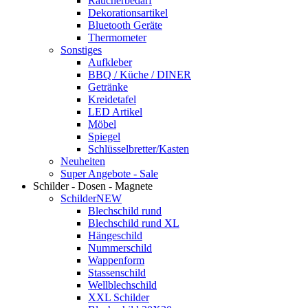
Raucherbedarf
Dekorationsartikel
Bluetooth Geräte
Thermometer
Sonstiges
Aufkleber
BBQ / Küche / DINER
Getränke
Kreidetafel
LED Artikel
Möbel
Spiegel
Schlüsselbretter/Kasten
Neuheiten
Super Angebote - Sale
Schilder - Dosen - Magnete
Schilder
NEW
Blechschild rund
Blechschild rund XL
Hängeschild
Nummerschild
Wappenform
Stassenschild
Wellblechschild
XXL Schilder