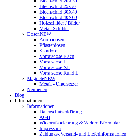
Blechschild 20X30
Blechschild 25x50
Blechschild 30X40
Blechschild 40X60
Holzschilder / Bilder
Metall Schilder
Dosen
NEW
Aromadosen
Pflasterdosen
Spardosen
Vorratsdose Flach
Vorratsdose L
Vorratsdose XL
Vorratsdose Rund L
Magnete
NEW
Metall - Untersetzer
Neuheiten
Blog
Informationen
Informationen
Datenschutzerklärung
AGB
Widerrufsbelehrung & Widerrufsformular
Impressum
Zahlungs-,Versand- und Lieferinformationen